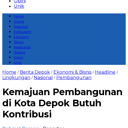
Opini
Unik
Home
Dunia
Nasional
Polhukam
Ekonomi
Tekno
Kesehatan
Wisata
Opini
Unik
Home
Berita Depok
Ekonomi & Bisnis
Headline
/
/
/
/
Lingkungan
Nasional
Pembangunan
/
/
Kemajuan Pembangunan
di Kota Depok Butuh
Kontribusi