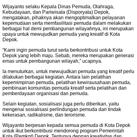
Wijayanto selaku Kepala Dinas Pemuda, Olahraga,
Kebudayaan, dan Pariwisata (Disporyata) Depok,
mengatakan, pihaknya akan mengoptimalkan pelayanan
kepemudaan serta memfasilitasi pemuda dalam melakukan
berbagai hal demi pembangunan wilayahnya, ini merupakan
upaya untuk mewujudkan pemuda yang kreatif di Kota
Depok.
“Kami ingin pemuda turut serta berkontribusi untuk Kota
Depok yang lebih maju. Sebab, mereka merupakan generasi
emas untuk pembangunan wilayah,” ucapnya.
Ia menuturkan, untuk mewujudkan pemuda yang kreatif perlu
dilakukan berbagai kegiatan. Antara lain pelatihan
kepemimpinan pemuda, pelatihan kewirausahaan pemuda,
pembinaan komunitas pemuda kreatif serta pelatihan dan
pemberdayaan organisasi dan pemuda.
Selain kegiatan, sosialisasi juga perlu diberikan, yaitu
mengenai sosialisasi perlindungan pemuda dari tindak
kekerasan, radikalisme, dan terorisme.
Wijayanto berpesan kepada semua pemuda di Kota Depok
untuk ikut berkontribusi mendorong program Pemerintah
Kota (Pemkot) Depok. Tentunya dengan kreativitas dan