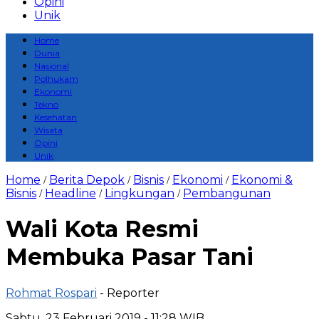
Opini
Unik
Home
Dunia
Nasional
Polhukam
Ekonomi
Tekno
Kesehatan
Wisata
Opini
Unik
Home
Berita Depok
Bisnis
Ekonomi
Ekonomi &
/
/
/
/
Bisnis
Headline
Lingkungan
Pembangunan
/
/
/
Wali Kota Resmi
Membuka Pasar Tani
Rohmat Rospari
- Reporter
Sabtu, 23 Februari 2019 - 11:28 WIB