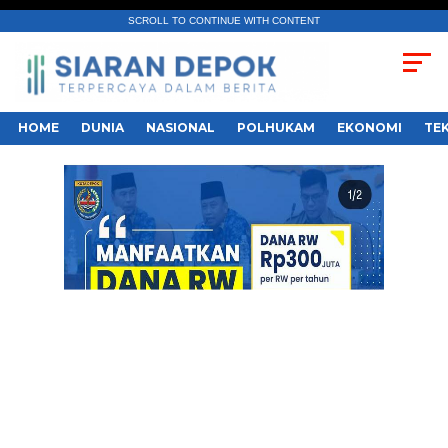
SCROLL TO CONTINUE WITH CONTENT
HOME
DUNIA
NASIONAL
POLHUKAM
EKONOMI
TE