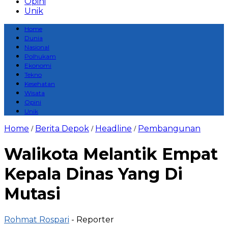
Opini
Unik
Home
Dunia
Nasional
Polhukam
Ekonomi
Tekno
Kesehatan
Wisata
Opini
Unik
Home
Berita Depok
Headline
Pembangunan
/
/
/
Walikota Melantik Empat
Kepala Dinas Yang Di
Mutasi
Rohmat Rospari
- Reporter