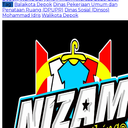
Tag :
Balaikota Depok
Dinas Pekerjaan Umum dan
Penataan Ruang (DPUPR)
Dinas Sosial (Dinsos)
Mohammad Idris
Walikota Depok