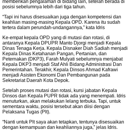
memberikan pengalaman di bidang lain, setelah berada di
posisi sebelumnya lebih dari tiga tahun.
“Tapi ini harus disesuaikan juga dengan kompetensi dan
keahlian masing-masing Kepala OPD. Karena itu sudah
tertera dalam perundah-undangannya,” kata Idris
Ke-empat kepala OPD yang di mutasi dan rotasi, di
antaranya Kepala DPUPR Manto Djorgi menjadi Kepala
Dinas Tenaga Kerja. Kepala Disnaker Diah Sadiah menjadi
Kepala Dinas Ketahanan Pangan, Pertanian, dan
Peternakan (DKP3), Farah Mulyati sebelumnya menjabat
Kepala DKP3 menjadi Staf Ahli Bidang Administrasi Dan
Pemerintahan. Terakhir, Kepala Dinsos Ahmad Kafrawi
menjadi Asisten Ekonomi Dan Pembangunan pada
Sekretariat Daerah Kota Depok.
Setelah proses mutasi dan rotasi, kursi jabatan Kepala
Dinsos dan Kepala PUPR tidak ada yang menempati. Idris
menuturkan, akan melakukan lelang terbuka. Tapi, untuk
sementara waktu, posisi tersebut akan diisi dengan
Pelaksana Tugas (Plt).
“Nanti untuk Plt saya akan tetapkan, tentunya disesuaikan
dengan kemampuan dan keahliannya juga,” jelas Idris.