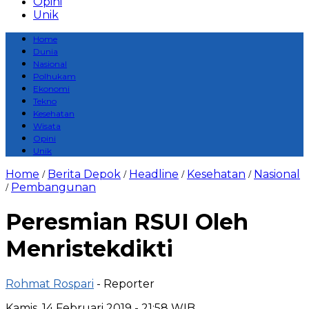
Opini
Unik
Home
Dunia
Nasional
Polhukam
Ekonomi
Tekno
Kesehatan
Wisata
Opini
Unik
Home
Berita Depok
Headline
Kesehatan
Nasional
/
/
/
/
Pembangunan
/
Peresmian RSUI Oleh
Menristekdikti
Rohmat Rospari
- Reporter
Kamis, 14 Februari 2019 - 21:58 WIB