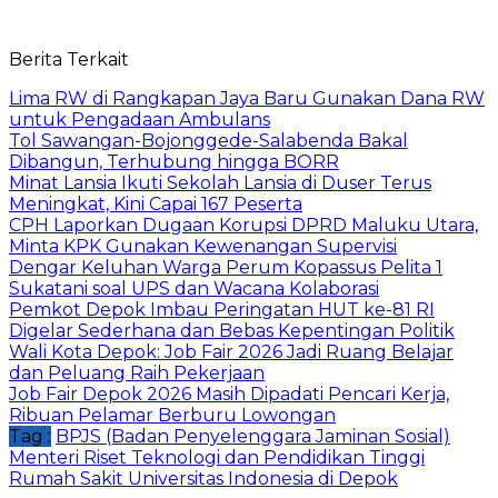
Berita Terkait
Lima RW di Rangkapan Jaya Baru Gunakan Dana RW
untuk Pengadaan Ambulans
Tol Sawangan-Bojonggede-Salabenda Bakal
Dibangun, Terhubung hingga BORR
Minat Lansia Ikuti Sekolah Lansia di Duser Terus
Meningkat, Kini Capai 167 Peserta
CPH Laporkan Dugaan Korupsi DPRD Maluku Utara,
Minta KPK Gunakan Kewenangan Supervisi
Dengar Keluhan Warga Perum Kopassus Pelita 1
Sukatani soal UPS dan Wacana Kolaborasi
Pemkot Depok Imbau Peringatan HUT ke-81 RI
Digelar Sederhana dan Bebas Kepentingan Politik
Wali Kota Depok: Job Fair 2026 Jadi Ruang Belajar
dan Peluang Raih Pekerjaan
Job Fair Depok 2026 Masih Dipadati Pencari Kerja,
Ribuan Pelamar Berburu Lowongan
Tag :
BPJS (Badan Penyelenggara Jaminan Sosial)
Menteri Riset Teknologi dan Pendidikan Tinggi
Rumah Sakit Universitas Indonesia di Depok