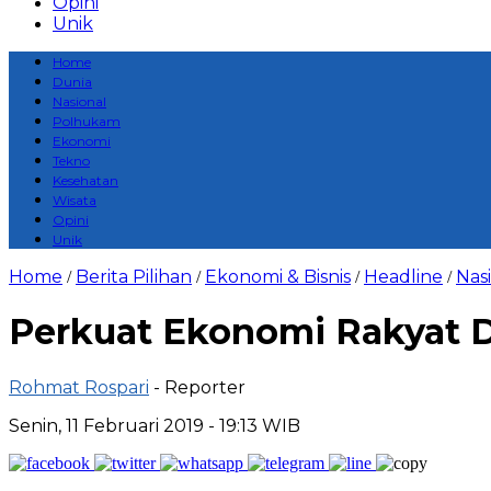
Opini
Unik
Home
Dunia
Nasional
Polhukam
Ekonomi
Tekno
Kesehatan
Wisata
Opini
Unik
Home
Berita Pilihan
Ekonomi & Bisnis
Headline
Nas
/
/
/
/
Perkuat Ekonomi Rakyat 
Rohmat Rospari
- Reporter
Senin, 11 Februari 2019 - 19:13 WIB