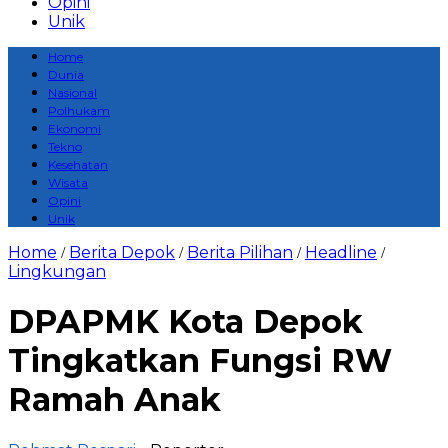
Opini
Unik
Home
Dunia
Nasional
Polhukam
Ekonomi
Tekno
Kesehatan
Wisata
Opini
Unik
Home
Berita Depok
Berita Pilihan
Headline
/
/
/
/
Lingkungan
DPAPMK Kota Depok
Tingkatkan Fungsi RW
Ramah Anak