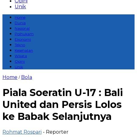
Opini
Unik
Home
Dunia
Nasional
Polhukam
Ekonomi
Tekno
Kesehatan
Wisata
Opini
Unik
Home
Bola
/
Piala Soeratin U-17 : Bali
United dan Persis Lolos
ke Babak Selanjutnya
Rohmat Rospari
- Reporter