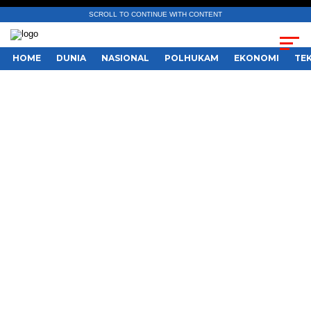
SCROLL TO CONTINUE WITH CONTENT
HOME
DUNIA
NASIONAL
POLHUKAM
EKONOMI
TE