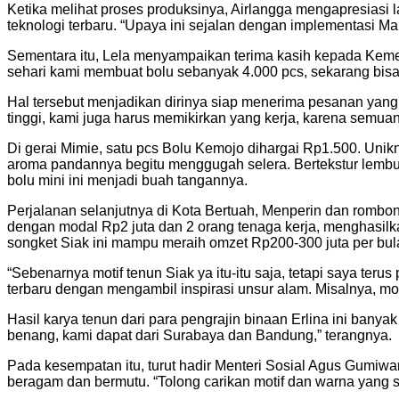
Ketika melihat proses produksinya, Airlangga mengapresiasi 
teknologi terbaru. “Upaya ini sejalan dengan implementasi M
Sementara itu, Lela menyampaikan terima kasih kepada Kemen
sehari kami membuat bolu sebanyak 4.000 pcs, sekarang bisa m
Hal tersebut menjadikan dirinya siap menerima pesanan yang 
tinggi, kami juga harus memikirkan yang kerja, karena semu
Di gerai Mimie, satu pcs Bolu Kemojo dihargai Rp1.500. Unik
aroma pandannya begitu menggugah selera. Bertekstur lembut
bolu mini ini menjadi buah tangannya.
Perjalanan selanjutnya di Kota Bertuah, Menperin dan rombo
dengan modal Rp2 juta dan 2 orang tenaga kerja, menghasilk
songket Siak ini mampu meraih omzet Rp200-300 juta per b
“Sebenarnya motif tenun Siak ya itu-itu saja, tetapi saya te
terbaru dengan mengambil inspirasi unsur alam. Misalnya, mo
Hasil karya tenun dari para pengrajin binaan Erlina ini bany
benang, kami dapat dari Surabaya dan Bandung,” terangnya.
Pada kesempatan itu, turut hadir Menteri Sosial Agus Gumiw
beragam dan bermutu. “Tolong carikan motif dan warna yang 