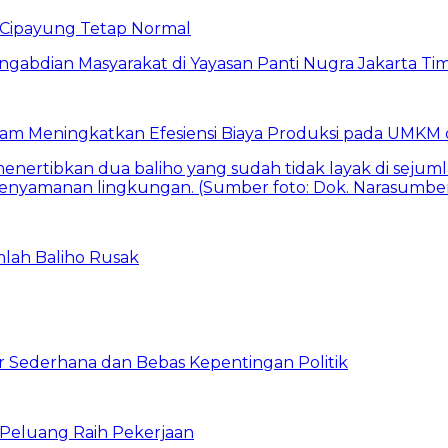
Cipayung Tetap Normal
am Meningkatkan Efesiensi Biaya Produksi pada UMKM d
mlah Baliho Rusak
 Sederhana dan Bebas Kepentingan Politik
n Peluang Raih Pekerjaan