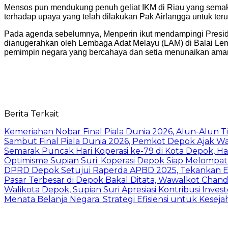
Mensos pun mendukung penuh geliat IKM di Riau yang semakin
terhadap upaya yang telah dilakukan Pak Airlangga untuk ter
Pada agenda sebelumnya, Menperin ikut mendampingi Presid
dianugerahkan oleh Lembaga Adat Melayu (LAM) di Balai Lem
pemimpin negara yang bercahaya dan setia menunaikan aman
Berita Terkait
Kemeriahan Nobar Final Piala Dunia 2026, Alun-Alun 
Sambut Final Piala Dunia 2026, Pemkot Depok Ajak W
Semarak Puncak Hari Koperasi ke-79 di Kota Depok, Ha
Optimisme Supian Suri: Koperasi Depok Siap Melompat L
DPRD Depok Setujui Raperda APBD 2025, Tekankan Ev
Pasar Terbesar di Depok Bakal Ditata, Wawalkot Chan
Walikota Depok, Supian Suri Apresiasi Kontribusi Inv
Menata Belanja Negara: Strategi Efisiensi untuk Kesej