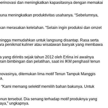
us berinovasi dan meningkatkan kapasitasnya dengan memakai
 guna meningkatkan produktivitas usahanya. “Sebelumnya,
akan merasakan kelelahan. “Selain ingin produksi dan omzet
sehingga memudahkan untuk langsung disantap. Rasa serta
a para penikmat kuliner atau wisatawan banyak yang membawa
ang dirintis sejak tahun 2012 oleh Erlina ini awalnya
am bimbingan dan pelatihan, saat ini IKM penghasil tenun
l inovasinya, ditemukan lima motif Tenun Tampuk Manggis
a.
tas. “Kami memang selektif memilih bahan bakunya. Untuk
nun tersebut. Dia senang terhadap motif produknya yang
saya,” ungkapnya.