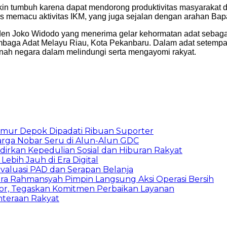
 tumbuh karena dapat mendorong produktivitas masyarakat dan
us memacu aktivitas IKM, yang juga sejalan dengan arahan Bap
en Joko Widodo yang menerima gelar kehormatan adat sebaga
baga Adat Melayu Riau, Kota Pekanbaru. Dalam adat setempat
ah negara dalam melindungi serta mengayomi rakyat.
Timur Depok Dipadati Ribuan Suporter
arga Nobar Seru di Alun-Alun GDC
dirkan Kepedulian Sosial dan Hiburan Rakyat
ebih Jauh di Era Digital
aluasi PAD dan Serapan Belanja
dra Rahmansyah Pimpin Langsung Aksi Operasi Bersih
estor, Tegaskan Komitmen Perbaikan Layanan
ahteraan Rakyat