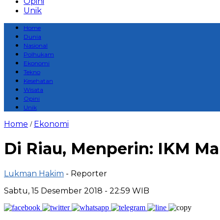
Opini
Unik
Home
Dunia
Nasional
Polhukam
Ekonomi
Tekno
Kesehatan
Wisata
Opini
Unik
Home
Ekonomi
/
Di Riau, Menperin: IKM M
Lukman Hakim
- Reporter
Sabtu, 15 Desember 2018 - 22:59 WIB