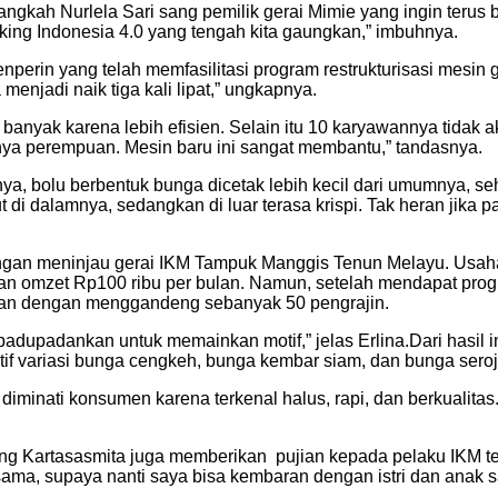
langkah Nurlela Sari sang pemilik gerai Mimie yang ingin ter
aking Indonesia 4.0 yang tengah kita gaungkan,” imbuhnya.
perin yang telah memfasilitasi program restrukturisasi mesin
enjadi naik tiga kali lipat,” ungkapnya.
banyak karena lebih efisien. Selain itu 10 karyawannya tidak 
anya perempuan. Mesin baru ini sangat membantu,” tandasnya.
nya, bolu berbentuk bunga dicetak lebih kecil dari umumnya, 
 di dalamnya, sedangkan di luar terasa krispi. Tak heran jik
ngan meninjau gerai IKM Tampuk Manggis Tenun Melayu. Usaha y
an omzet Rp100 ribu per bulan. Namun, setelah mendapat progr
ulan dengan menggandeng sebanyak 50 pengrajin.
rus padupadankan untuk memainkan motif,” jelas Erlina.Dari hasi
tif variasi bunga cengkeh, bunga kembar siam, dan bunga seroj
ak diminati konsumen karena terkenal halus, rapi, dan berkuali
ang Kartasasmita juga memberikan pujian kepada pelaku IKM te
sama, supaya nanti saya bisa kembaran dengan istri dan anak 