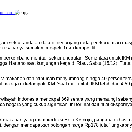
enjadi sektor andalan dalam menunjang roda perekonomian masy
m usahanya semakin prospektif dan kompetitif.
an berkembang menjadi sektor unggulan. Sementara untuk IKM
gga Hartarto saat kunjungan kerja di Riau, Sabtu (15/12). Tur
, IKM makanan dan minuman menyumbang hingga 40 persen terh
pekerja di kelompok IKM. Saat ini, jumlah IKM lebih dari 4,59 
h wilayah Indonesia mencapai 369 sentra yang menaungi sebany
negara yang cukup signifikan. Ini terlihat dari nilai ekspo
KM makanan yang memproduksi Bolu Kemojo, panganan khas mas
mi, dengan mendapatkan potongan harga Rp178 juta,” ungkapny