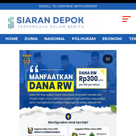
SCROLL TO CONTINUE WITH CONTENT
HOME
DUNIA
NASIONAL
POLHUKAM
EKONOMI
TE