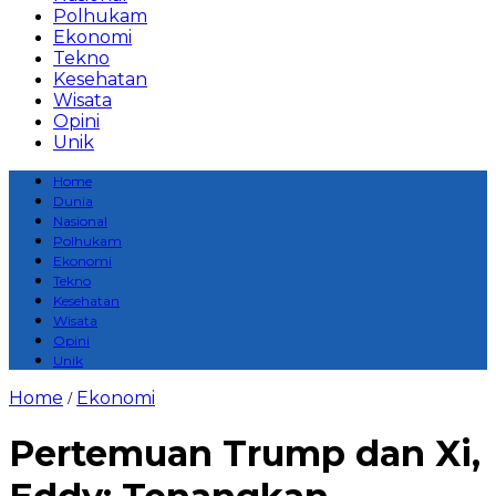
Polhukam
Ekonomi
Tekno
Kesehatan
Wisata
Opini
Unik
Home
Dunia
Nasional
Polhukam
Ekonomi
Tekno
Kesehatan
Wisata
Opini
Unik
Home
Ekonomi
/
Pertemuan Trump dan Xi,