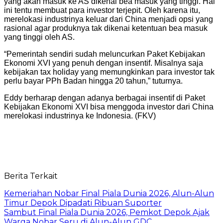
yang akan masuk ke AS dikenai bea masuk yang tinggi. Hal
ini tentu membuat para investor terjepit. Oleh karena itu,
merelokasi industrinya keluar dari China menjadi opsi yang
rasional agar produknya tak dikenai ketentuan bea masuk
yang tinggi oleh AS.
“Pemerintah sendiri sudah meluncurkan Paket Kebijakan
Ekonomi XVI yang penuh dengan insentif. Misalnya saja
kebijakan tax holiday yang memungkinkan para investor tak
perlu bayar PPh Badan hingga 20 tahun,” tuturnya.
Eddy berharap dengan adanya berbagai insentif di Paket
Kebijakan Ekonomi XVI bisa menggoda investor dari China
merelokasi industrinya ke Indonesia. (FKV)
Berita Terkait
Kemeriahan Nobar Final Piala Dunia 2026, Alun-Alun
Timur Depok Dipadati Ribuan Suporter
Sambut Final Piala Dunia 2026, Pemkot Depok Ajak
Warga Nobar Seru di Alun-Alun GDC