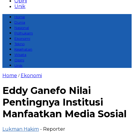
Opini
Unik
Home
Dunia
Nasional
Polhukam
Ekonomi
Tekno
Kesehatan
Wisata
Opini
Unik
Home
Ekonomi
/
Eddy Ganefo Nilai
Pentingnya Institusi
Manfaatkan Media Sosial
Lukman Hakim
- Reporter