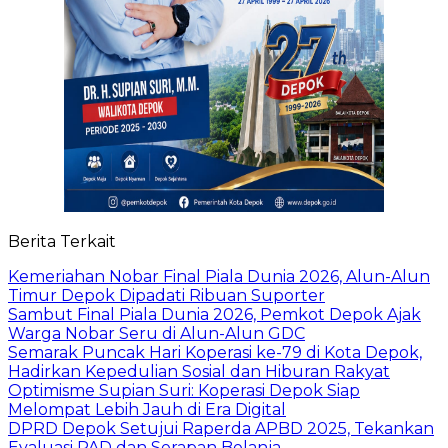
Berita Terkait
Kemeriahan Nobar Final Piala Dunia 2026, Alun-Alun
Timur Depok Dipadati Ribuan Suporter
Sambut Final Piala Dunia 2026, Pemkot Depok Ajak
Warga Nobar Seru di Alun-Alun GDC
Semarak Puncak Hari Koperasi ke-79 di Kota Depok,
Hadirkan Kepedulian Sosial dan Hiburan Rakyat
Optimisme Supian Suri: Koperasi Depok Siap
Melompat Lebih Jauh di Era Digital
DPRD Depok Setujui Raperda APBD 2025, Tekankan
Evaluasi PAD dan Serapan Belanja