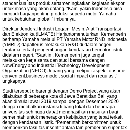
standar kualitas produk sertameningkatkan kegiatan ekspor
untuk masa yang akan datang. “Kami yakin Indonesia bisa
menjadi bagianpenting produksi sepeda motor Yamaha
untuk kebutuhan global,” imbuhnya.
Direktur Jenderal Industri Logam, Mesin, Alat Transportasi
dan Elektronika (ILMATE) Harjantomenuturkan, Kemenperin
berharap Yamaha melalui PT Yamaha Motor RND Indonesia
(YMRID) dapatterus melakukan R&D di dalam negeri
terutama terkait pengembangan kendaraan bermotor listrik
didalam negeri. “Saat ini, Kemenperin juga tengah
melakukan kerja sama dan studi bersama dengan
NewEnergy and Industrial Technology Development
Organization (NEDO) Jepang yang meliputi aspek consumer
convenient,business model, social impact dan regulasi,”
ungkapnya.
Studi tersebut dibarengi dengan Demo Project yang akan
dilakukan di beberapa kota di Jawa Barat dan Bali yang
akan dimulai awal 2019 sampai dengan Desember 2020
dengan melibatkan instansi litbang lokal dan beberapa
universitas sehingga dapat menghasilkan masukan bagi
pemerintah untuk menerapkan kebijakan yang tepat terkait
dengan kendaraan listrik. “Pemerintah berkomitmen untuk
memberikan fasilitas insentif antara lain pemberian super tax