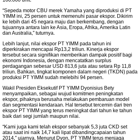
“Sepeda motor CBU merek Yamaha yang diproduksi di PT
YIMM ini, 25 persen untuk memenuhi pasar ekspor. Dikirim
ke lebih dari 45 negara maju dan berkembang, dengan
tujuannya antara lain ke Asia, Eropa, Afrika, Amerika Latin
dan Australia,” tuturnya.
Lebih lanjut, nilai ekspor PT YIMM pada tahun ini
diperkirakan mencapai Rp13,2 triliun. Kinerja ekspor
tersebut secara signifikan memberikan dampak positif bagi
ekonomi Indonesia, dengan mencatatkan surplus
perdagangan sebesar USD 813,6 juta atau setara Rp 11,8
triliun. Bahkan, tingkat komponen dalam negeri (TKDN) pada
produksi PT YIMM sudah melebihi 94 persen.
Wakil Presiden Eksekutif PT YIMM Dyonisius Bety
menyampaikan, sebagai wujud komitmen peningkatan
ekspor, pihaknya berusaha melakukan pembaruan model
dan segmentasi kendaraan. Hal tersebut tercemin dari tren
ekspor PT YIMM yang terus meningkat dari tahun ke tahun
baik dari segi jumlah maupun nilai.
“Kami juga kami telah ekspor sebanyak 5,3 juta CKD set
atau saat ini naik 14,7 kali lipat dibandingcapaian tahun
2014,” ujarnya. Menurut Dyon, PT YIMM terus menjaga