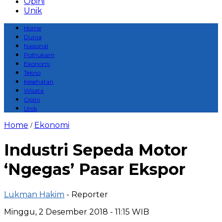
Opini
Unik
Home
Dunia
Nasional
Polhukam
Ekonomi
Tekno
Kesehatan
Wisata
Opini
Unik
Home
Ekonomi
/
Industri Sepeda Motor
‘Ngegas’ Pasar Ekspor
Lukman Hakim
- Reporter
Minggu, 2 Desember 2018 - 11:15 WIB