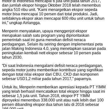
motor di Indonesia mencapai 6 juta unit pada tahun 2017,
dan jumlah ekspor hingga Oktober 2018 telah menembus
angka 510 ribu unit. “Kami menargetkan ekspor sepeda
motor bisa mencapai 10 persen dari total produksi. Jadi,
setidaknya ekspor akan mencapai 600 ribu unit untuk tahun
ini,” ungkap Airlangga.
Menperin menyatakan, upaya menggenjot ekspor
merupakan salah satu program yang diprioritaskan
pemerintah saat ini guna menekan defisit neraca
perdagangan. Selain itu seiring dengan implementasi peta
jalan Making Indonesia 4.0, yang menetapkan sasaran pada
peningkatan kembali nett ekspor sebesar 10 persen pada
tahun 2030.
“Di saat Indonesia mengalami defisit neraca perdagangan,
sepeda motor justru memberikan kontribusi yang signifikan
dengan total nilai ekspor dari CBU, CKD dan komponen
sebesar USD1,2 miliar pada tahun 2017,” paparnya.
Untuk itu, Menperin memberikan apresiasi kepada PT YIMM
yang telah berhasil mencatatkan total ekspor hingga saat ini
sebesar 1,5 juta unit. Tahun 2018, ekspor PT YIMM
diproyeksi menembus 338.000 unit atau naik lebih dari 100
persen dibanding ekspor dua tahun lalu di 2016 sebesar
166.000 unit.