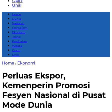
Opini
Unik
Home
Dunia
Nasional
Polhukam
Ekonomi
Tekno
Kesehatan
Wisata
Opini
Unik
Home
Ekonomi
/
Perluas Ekspor,
Kemenperin Promosi
Fesyen Nasional di Pusat
Mode Dunia