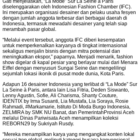
Gati menjelaskan, “La Mode” Sur La Seine à Paris
diselenggarakan oleh Indonesian Fashion Chamber (IFC).
Ini merupakan organisasi desainer dan pelaku usaha fesyen
dengan jumlah anggota terbesar dari berbagai daerah di
Indonesia, termasuk mewadahi desainer yang telah siap
merambah pasar global.
“Melalui event tersebut, anggota IFC diberi kesempatan
untuk memperkenalkan karyanya di tingkat internasional
sekaligus menjalin bisnis dengan mitra potensial dan
meningkatkan ekspor,” paparnya. Menjadi menarik, fashion
show digelar di kapal pesiar yang berlayar mulai dari Menara
Eiffel dengan menyusuri Sungai Seine dan mengelilingi
sejumlah lokasi ikonik di pusat mode dunia, Kota Paris.
Adapun 16 desainer Indonesia yang terlibat di “La Mode” Sur
La Seine à Paris, antara lain Lisa Fitria, Deden Siswanto,
Lenny Agustin, Sofie, Ali Charisma, Shanty Couture,
IDENTIX by Irma Susanti, Lia Mustafa, Lia Soraya, Rosie
Rahmadi, #Markamarie, Istituto Di Moda Burgo Indonesia,
ZELMIRA by SMK NU Banat, dan PemerintahProvinsi Aceh
melalui Dinas Pariwisata Aceh menampilkan koleksi
REBORN29 by Sukriyah Rusdy.
“Mereka menampilkan karya yang mengangkat konten lokal
sesuai tren global, meliputi kategori busana konvensional