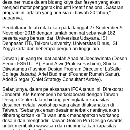
desainer muda dalam bidang kriya dan fesyen yang akan
menjadi motor penggerak industri kreatif nasional. Sasaran
program ini adalah yang berusia di bawah 30 tahun,”
paparnya.
Pendaftaran telah dilakukan pada tanggal 27 September-5
November 2018 dengan jumlah peminat sebanyak 182
peserta yang berasal dari Universitas Udayana, ISI
Denpasar, ITB, Telkom University, Universitas Binus, ISI
Yogyakarta dan beberapa perguruan tinggi lain.
Dewan juri yang terlibat adalah Ahadiat Joedawinata (Dosen
Senior FSRD ITB), Suud Alwi (Praktisi Fashion), Shinta
Djiwatampu (Fashion Design Program Director of LaSalle
College Jakarta), Arief Budiman (Founder Rumah Sanur),
Adolf Siregar (Chief Strategy Consultant Arrbey).
Selanjutnya, dalam pelaksanaan IFCA tahun ini, Direktorat
Jenderal IKM Kemenperin berkolaborasi dengan Taiwan
Design Center dalam bidang peningkatan kapasitas
desainer melalui workshop yang akan dilaksanakan di
Taiwan. “Sebanyak enam desainer terbaik nantinya akan
diberangkatkan ke Taiwan untuk mendapatkan workshop
desain dan menghadiri Taiwan Golden Pin Design Awards
untuk membuka wawasan dan meningkatkan kapasitas