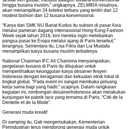
hingga busana muslim,” ungkapnya. ZELMIRA misalnya,
akan menampilkan 24 koleksi terbaru yang terdiri dari 12
modest fashion dan 12 busana konvensional.
“Karya dari SMK NU Banat Kudus itu sukses di pasar Asia
melalui pameran dagang internasional Hong Kong Fashion
Week sejak tahun 2016, kini mereka ingin melebarkan
pangsa pasar ke Eropa melalui ajang di Paris tersebut,”
terangnya. Sementara itu, Lisa Fitria dan Lia Mustafa
menampilkan karya busana muslim terbaiknya.
National Chairman IFC Ali Charisma menyampaikan,
pergelaran busana di Paris itu ditujukan untuk
memperlihatkan keunggulan karya desainer fesyen
Indonesia dengan keragaman dan kekuatan etnik lokal di
tingkat global. “Pada event ini sangat membuka peluang
kerja sama bagi yang hadir,” ucapnya. Dalam rangkaian
kegiatan ini, rombongan desainerIndonesia akan melakukan
kunjungan ke pabrik lace yang ternama di Paris, “Cité de la
Dentelle et de la Mode”.
Generasi muda kreatif
Di samping itu, Gati mengemukakan, Kementerian
Perindustrian terus mendorong generasi muda untuk