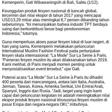
Kemenperin, Gati Wibawaningsih di Bali, Sabtu (1/12).
Keunggulan produk fesyen nasional di kancah global,
tercermin dari nilai ekspor di tahun 2017 yang mencapai
USD13,29 miliar atau meningkat 8,7 persen dibanding tahun
sebelumnya. “Ini menunjukkan bahwa industri TPT berdaya
saing dan berkontribusi besar bagi perekonomian
Indonesia,” tuturnya.
Guna memperluas akses pasar fesyen lokal di luar negeri, di
hari yang sama, Kemenperin melakukan peluncuran
International Muslim Fashion Festival pada pertunjukan
fesyen skala internasional: “La Mode” Sur La Seine à Paris.
“Pameran fesyen muslim itu akan dilaksanakan tahun 2019.
Kami melihat, di Paris menjadi momen penting untuk
menyosialisasikan event tersebut,” ujar Gati.
Potensi acara “La Mode” Sur La Seine à Paris itu dihadiri
400 peserta dari mancanegara, antara lain Italia, Australia,
Jerman, Taiwan, Korea, Amerika Serikat, Uni Emirat Arab,
Spanyol, Inggris dan Rusia. “Jadi, target yang ingin kami
capai dari peluncuran kegiatan ini adalah meningkatkan nilai
ekspor produk fesyen nasional khususnya fesyen muslim di
pasar Eropa dan negara-negara OKI,” imbuhnya.