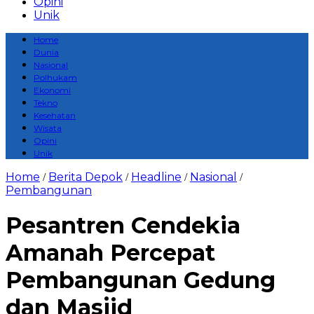
Opini
Unik
Home
Dunia
Nasional
Polhukam
Ekonomi
Tekno
Kesehatan
Wisata
Opini
Unik
Home
Berita Depok
Headline
Nasional
/
/
/
/
Pembangunan
Pesantren Cendekia
Amanah Percepat
Pembangunan Gedung
dan Masjid