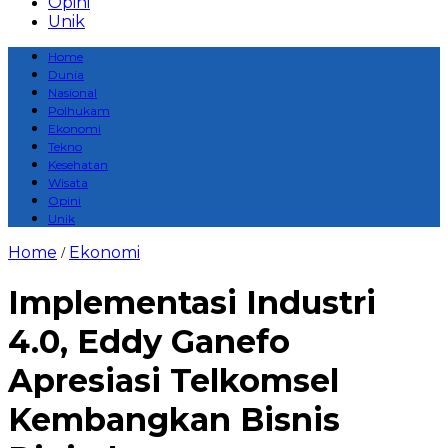
Opini
Unik
Home
Dunia
Nasional
Polhukam
Ekonomi
Tekno
Kesehatan
Wisata
Opini
Unik
Home
Ekonomi
/
Implementasi Industri
4.0, Eddy Ganefo
Apresiasi Telkomsel
Kembangkan Bisnis