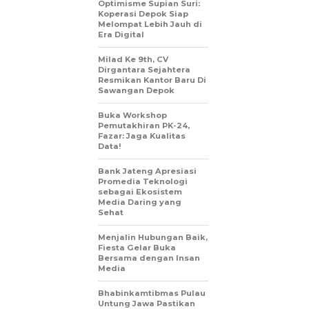
Optimisme Supian Suri:
Koperasi Depok Siap
Melompat Lebih Jauh di
Era Digital
Milad Ke 9th, CV
Dirgantara Sejahtera
Resmikan Kantor Baru Di
Sawangan Depok
Buka Workshop
Pemutakhiran PK-24,
Fazar: Jaga Kualitas
Data!
Bank Jateng Apresiasi
Promedia Teknologi
sebagai Ekosistem
Media Daring yang
Sehat
Menjalin Hubungan Baik,
Fiesta Gelar Buka
Bersama dengan Insan
Media
Bhabinkamtibmas Pulau
Untung Jawa Pastikan