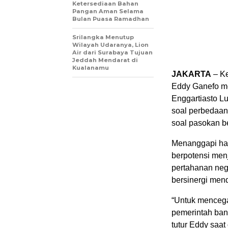
Ketersediaan Bahan
Pangan Aman Selama
Bulan Puasa Ramadhan
Srilangka Menutup
Wilayah Udaranya, Lion
Air dari Surabaya Tujuan
Jeddah Mendarat di
Kualanamu
JAKARTA
– Ke
Eddy Ganefo me
Enggartiasto L
soal perbedaan
soal pasokan b
Menanggapi hal
berpotensi men
pertahanan neg
bersinergi men
“Untuk mencega
pemerintah ban
tutur Eddy saat