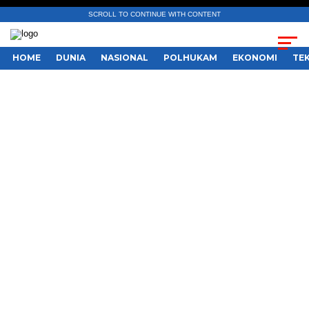
SCROLL TO CONTINUE WITH CONTENT
HOME
DUNIA
NASIONAL
POLHUKAM
EKONOMI
TE