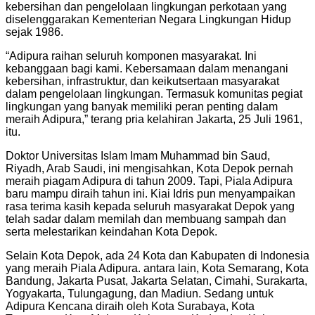
kebersihan dan pengelolaan lingkungan perkotaan yang
diselenggarakan Kementerian Negara Lingkungan Hidup
sejak 1986.
“Adipura raihan seluruh komponen masyarakat. Ini
kebanggaan bagi kami. Kebersamaan dalam menangani
kebersihan, infrastruktur, dan keikutsertaan masyarakat
dalam pengelolaan lingkungan. Termasuk komunitas pegiat
lingkungan yang banyak memiliki peran penting dalam
meraih Adipura,” terang pria kelahiran Jakarta, 25 Juli 1961,
itu.
Doktor Universitas Islam Imam Muhammad bin Saud,
Riyadh, Arab Saudi, ini mengisahkan, Kota Depok pernah
meraih piagam Adipura di tahun 2009. Tapi, Piala Adipura
baru mampu diraih tahun ini. Kiai Idris pun menyampaikan
rasa terima kasih kepada seluruh masyarakat Depok yang
telah sadar dalam memilah dan membuang sampah dan
serta melestarikan keindahan Kota Depok.
Selain Kota Depok, ada 24 Kota dan Kabupaten di Indonesia
yang meraih Piala Adipura. antara lain, Kota Semarang, Kota
Bandung, Jakarta Pusat, Jakarta Selatan, Cimahi, Surakarta,
Yogyakarta, Tulungagung, dan Madiun. Sedang untuk
Adipura Kencana diraih oleh Kota Surabaya, Kota