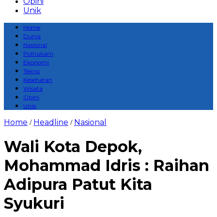
Opini
Unik
Home
Dunia
Nasional
Polhukam
Ekonomi
Tekno
Kesehatan
Wisata
Opini
Unik
Home
Headline
Nasional
/
/
Wali Kota Depok,
Mohammad Idris : Raihan
Adipura Patut Kita
Syukuri