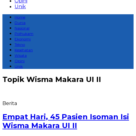
Opini
Unik
Home
Dunia
Nasional
Polhukam
Ekonomi
Tekno
Kesehatan
Wisata
Opini
Unik
Topik
Wisma Makara UI II
Berita
Empat Hari, 45 Pasien Isoman Isi
Wisma Makara UI II