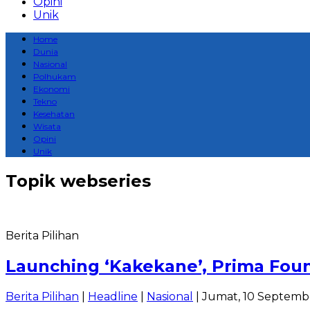
Opini
Unik
Home
Dunia
Nasional
Polhukam
Ekonomi
Tekno
Kesehatan
Wisata
Opini
Unik
Topik
webseries
Berita Pilihan
Launching ‘Kakekane’, Prima Fou
Berita Pilihan
|
Headline
|
Nasional
| Jumat, 10 Septembe