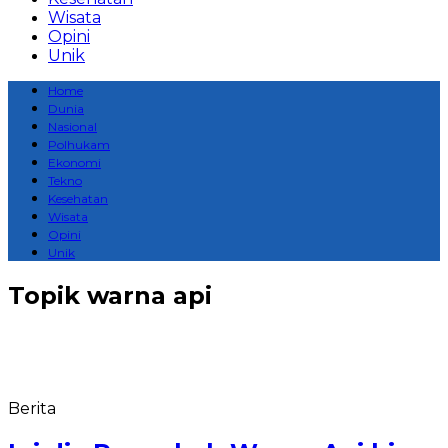
Wisata
Opini
Unik
Home
Dunia
Nasional
Polhukam
Ekonomi
Tekno
Kesehatan
Wisata
Opini
Unik
Topik
warna api
Berita