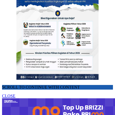
SCROLL TO CONTINUE WITH CONTENT
CLOSE