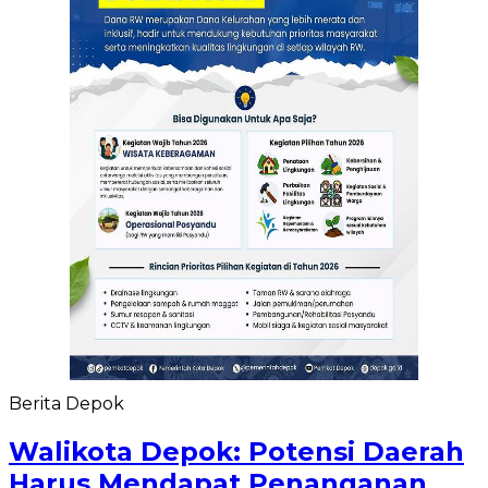
Berita Depok
Walikota Depok: Potensi Daerah
Harus Mendapat Penanganan