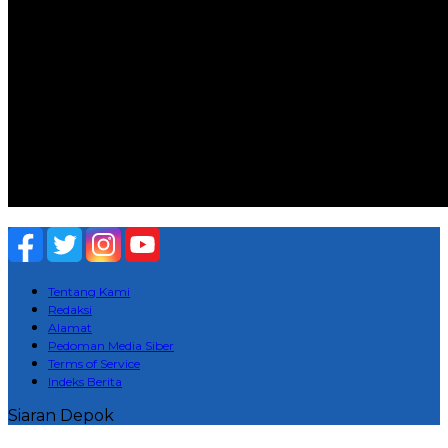
Tentang Kami
Redaksi
Alamat
Pedoman Media Siber
Terms of Service
Indeks Berita
Siaran Depok