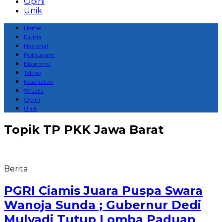
Opini
Unik
Home
Dunia
Nasional
Polhukam
Ekonomi
Tekno
Kesehatan
Wisata
Opini
Unik
Topik
TP PKK Jawa Barat
Berita
PGRI Ciamis Juara Puspa Swara
Wanoja Sunda ; Gubernur Dedi
Mulyadi Tutup Lomba Paduan