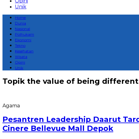
Opini
Unik
Home
Dunia
Nasional
Polhukam
Ekonomi
Tekno
Kesehatan
Wisata
Opini
Unik
Topik
the value of being different
Agama
Pesantren Leadership Daarut Tar
Cinere Bellevue Mall Depok