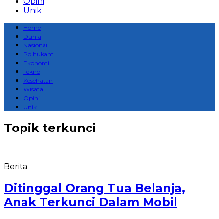
Opini
Unik
Home
Dunia
Nasional
Polhukam
Ekonomi
Tekno
Kesehatan
Wisata
Opini
Unik
Topik
terkunci
Berita
Ditinggal Orang Tua Belanja,
Anak Terkunci Dalam Mobil