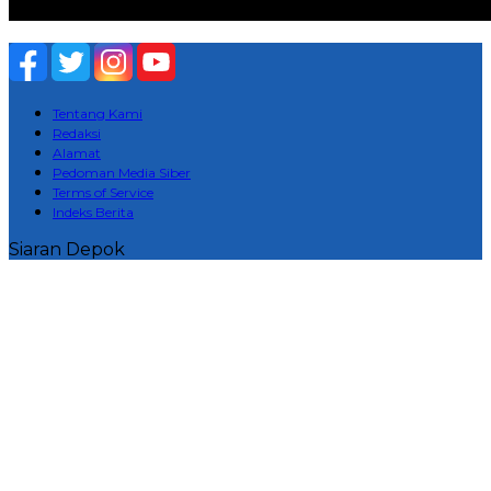
Tentang Kami
Redaksi
Alamat
Pedoman Media Siber
Terms of Service
Indeks Berita
Siaran Depok