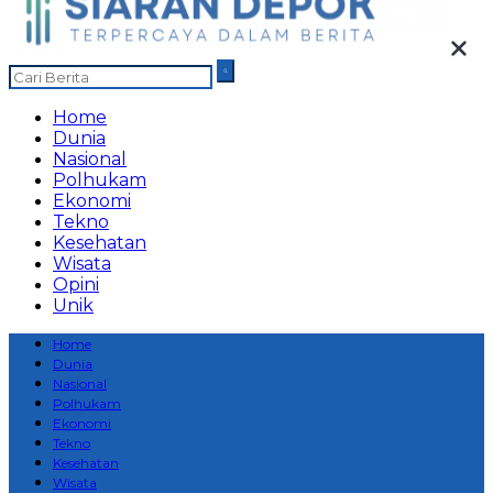
Home
Dunia
Nasional
Polhukam
Ekonomi
Tekno
Kesehatan
Wisata
Opini
Unik
Home
Dunia
Nasional
Polhukam
Ekonomi
Tekno
Kesehatan
Wisata