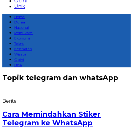
Opini
Unik
Home
Dunia
Nasional
Polhukam
Ekonomi
Tekno
Kesehatan
Wisata
Opini
Unik
Topik
telegram dan whatsApp
Berita
Cara Memindahkan Stiker
Telegram ke WhatsApp