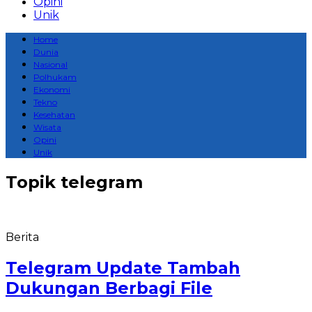
Opini
Unik
Home
Dunia
Nasional
Polhukam
Ekonomi
Tekno
Kesehatan
Wisata
Opini
Unik
Topik
telegram
Berita
Telegram Update Tambah
Dukungan Berbagi File