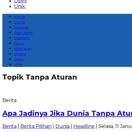
Opini
Unik
Home
Dunia
Nasional
Polhukam
Ekonomi
Tekno
Kesehatan
Wisata
Opini
Unik
Topik
Tanpa Aturan
Berita
Apa Jadinya Jika Dunia Tanpa Atu
Berita
|
Berita Pilihan
|
Dunia
|
Headline
| Selasa, 11 Jan