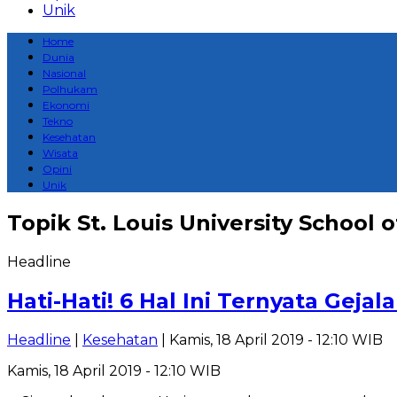
Unik
Home
Dunia
Nasional
Polhukam
Ekonomi
Tekno
Kesehatan
Wisata
Opini
Unik
Topik
St. Louis University School 
Headline
Hati-Hati! 6 Hal Ini Ternyata Gejal
Headline
|
Kesehatan
| Kamis, 18 April 2019 - 12:10 WIB
Kamis, 18 April 2019 - 12:10 WIB