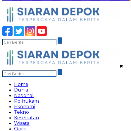
✖
Home
Dunia
Nasional
Polhukam
Ekonomi
Tekno
Kesehatan
Wisata
Opini