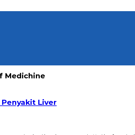
of Medichine
a Penyakit Liver