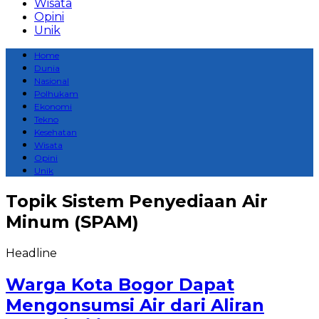
Wisata
Opini
Unik
Home
Dunia
Nasional
Polhukam
Ekonomi
Tekno
Kesehatan
Wisata
Opini
Unik
Topik
Sistem Penyediaan Air
Minum (SPAM)
Headline
Warga Kota Bogor Dapat
Mengonsumsi Air dari Aliran