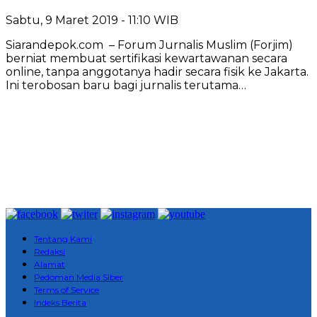
Sabtu, 9 Maret 2019 - 11:10 WIB
Siarandepok.com – Forum Jurnalis Muslim (Forjim)
berniat membuat sertifikasi kewartawanan secara
online, tanpa anggotanya hadir secara fisik ke Jakarta.
Ini terobosan baru bagi jurnalis terutama…
Tentang Kami
Redaksi
Alamat
Pedoman Media Siber
Terms of Service
Indeks Berita