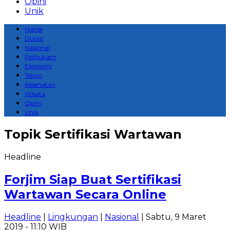
Opini
Unik
Home
Dunia
Nasional
Polhukam
Ekonomi
Tekno
Kesehatan
Wisata
Opini
Unik
Topik
Sertifikasi Wartawan
Headline
Forjim Siap Buat Sertifikasi
Wartawan Secara Online
Headline
|
Lingkungan
|
Nasional
| Sabtu, 9 Maret
2019 - 11:10 WIB