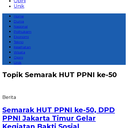
Opini
Unik
Home
Dunia
Nasional
Polhukam
Ekonomi
Tekno
Kesehatan
Wisata
Opini
Unik
Topik
Semarak HUT PPNI ke-50
Berita
Semarak HUT PPNI ke-50, DPD
PPNI Jakarta Timur Gelar
Kegiatan Bakti Sosial