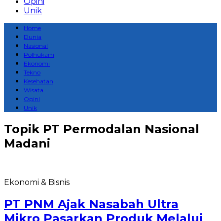
Opini
Unik
Home
Dunia
Nasional
Polhukam
Ekonomi
Tekno
Kesehatan
Wisata
Opini
Unik
Topik
PT Permodalan Nasional
Madani
Ekonomi & Bisnis
PT PNM Ajak Nasabah Ultra
Mikro Pasarkan Produk Melalui