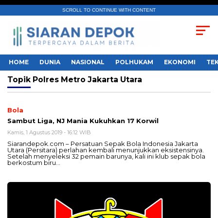
SCROLL TO CONTINUE WITH CONTENT
HOME
DUNIA
NASIONAL
POLHUKAM
EKONOMI
TE
Topik
Polres Metro Jakarta Utara
Bola
Sambut Liga, NJ Mania Kukuhkan 17 Korwil
Kamis, 1 Agustus 2019 - 16:12 WIB
Siarandepok.com – Persatuan Sepak Bola Indonesia Jakarta
Utara (Persitara) perlahan kembali menunjukkan eksistensinya.
Setelah menyeleksi 32 pemain barunya, kali ini klub sepak bola
berkostum biru…