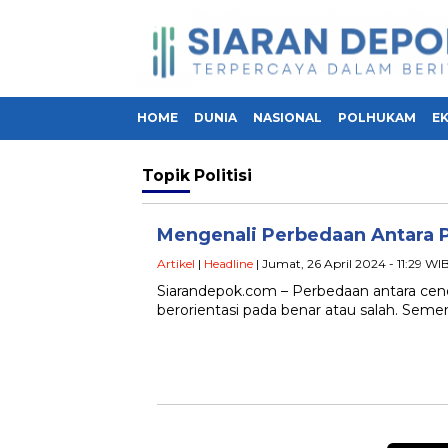
HOME
DUNIA
NASIONAL
POLHUKAM
E
Topik
Politisi
Mengenali Perbedaan Antara P
Artikel
|
Headline
| Jumat, 26 April 2024 - 11:29 WI
Siarandepok.com – Perbedaan antara cen
berorientasi pada benar atau salah. Semen