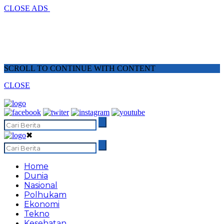
CLOSE ADS
SCROLL TO CONTINUE WITH CONTENT
CLOSE
✖
Home
Dunia
Nasional
Polhukam
Ekonomi
Tekno
Kesehatan