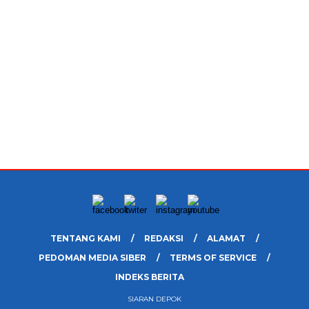
TENTANG KAMI
REDAKSI
ALAMAT
PEDOMAN MEDIA SIBER
TERMS OF SERVICE
INDEKS BERITA
SIARAN DEPOK