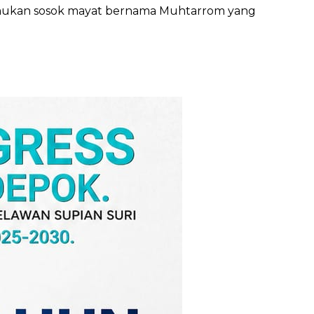
emukan sosok mayat bernama Muhtarrom yang