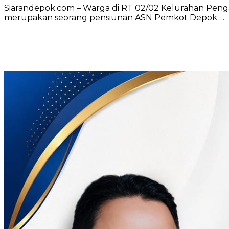
Siarandepok.com – Warga di RT 02/02 Kelurahan Pen
merupakan seorang pensiunan ASN Pemkot Depok….