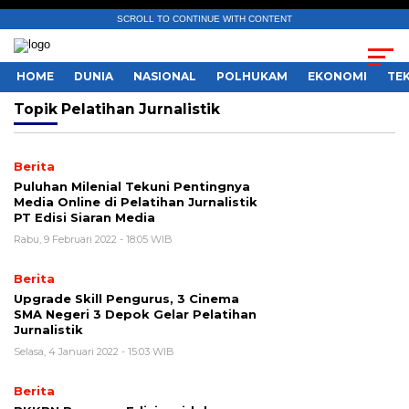
SCROLL TO CONTINUE WITH CONTENT
HOME
DUNIA
NASIONAL
POLHUKAM
EKONOMI
TE
Topik
Pelatihan Jurnalistik
Berita
Puluhan Milenial Tekuni Pentingnya
Media Online di Pelatihan Jurnalistik
PT Edisi Siaran Media
Rabu, 9 Februari 2022 - 18:05 WIB
Berita
Upgrade Skill Pengurus, 3 Cinema
SMA Negeri 3 Depok Gelar Pelatihan
Jurnalistik
Selasa, 4 Januari 2022 - 15:03 WIB
Berita