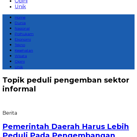
Opini
Unik
Home
Dunia
Nasional
Polhukam
Ekonomi
Tekno
Kesehatan
Wisata
Opini
Unik
Topik
peduli pengemban sektor
informal
Berita
Pemerintah Daerah Harus Lebih
Peduli Pada Pengembangan