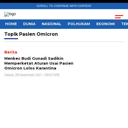
SCROLL TO CONTINUE WITH CONTENT
HOME
DUNIA
NASIONAL
POLHUKAM
EKONOMI
TE
Topik
Pasien Omicron
Berita
Menkes Budi Gunadi Sadikin
Memperketat Aturan Usai Pasien
Omicron Lolos Karantina
Selasa, 28 Desember 2021 - 09:53 WIB