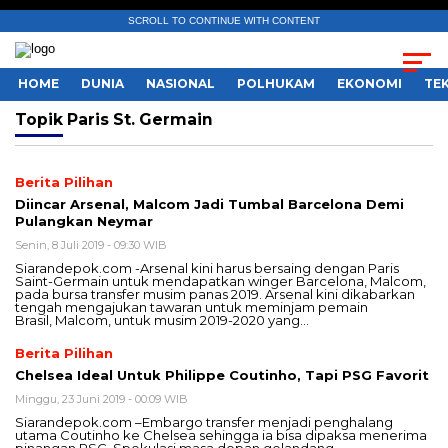
SCROLL TO CONTINUE WITH CONTENT
HOME
DUNIA
NASIONAL
POLHUKAM
EKONOMI
TE
Topik
Paris St. Germain
Berita Pilihan
Diincar Arsenal, Malcom Jadi Tumbal Barcelona Demi
Pulangkan Neymar
Senin, 8 Juli 2019 - 09:30 WIB
Siarandepok.com -Arsenal kini harus bersaing dengan Paris
Saint-Germain untuk mendapatkan winger Barcelona, Malcom,
pada bursa transfer musim panas 2019. Arsenal kini dikabarkan
tengah mengajukan tawaran untuk meminjam pemain
Brasil, Malcom, untuk musim 2019-2020 yang…
Berita Pilihan
Chelsea Ideal Untuk Philippe Coutinho, Tapi PSG Favorit
Minggu, 23 Juni 2019 - 00:09 WIB
Siarandepok.com –Embargo transfer menjadi penghalang
utama Coutinho ke Chelsea sehingga ia bisa dipaksa menerima