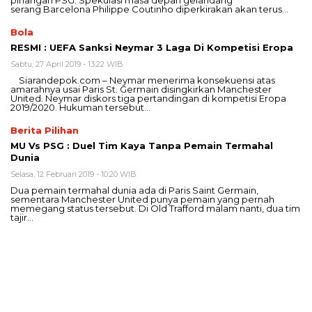
pinangan PSG. Spekulasi masa depan gelandang
serang Barcelona Philippe Coutinho diperkirakan akan terus…
Bola
RESMI : UEFA Sanksi Neymar 3 Laga Di Kompetisi Eropa
Sabtu, 27 April 2019 - 13:22 WIB
Siarandepok.com – Neymar menerima konsekuensi atas
amarahnya usai Paris St. Germain disingkirkan Manchester
United. Neymar diskors tiga pertandingan di kompetisi Eropa
2019/2020. Hukuman tersebut…
Berita Pilihan
MU Vs PSG : Duel Tim Kaya Tanpa Pemain Termahal
Dunia
Selasa, 12 Februari 2019 - 10:20 WIB
Dua pemain termahal dunia ada di Paris Saint Germain,
sementara Manchester United punya pemain yang pernah
memegang status tersebut. Di Old Trafford malam nanti, dua tim
tajir…