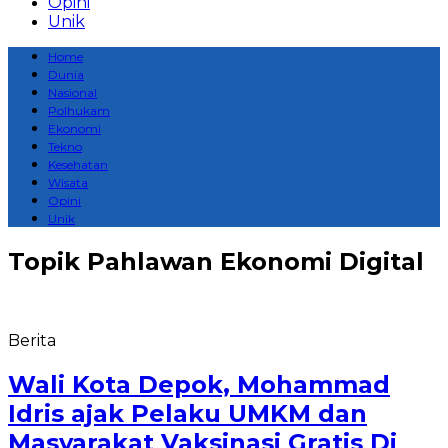
Opini
Unik
Home
Dunia
Nasional
Polhukam
Ekonomi
Tekno
Kesehatan
Wisata
Opini
Unik
Topik
Pahlawan Ekonomi Digital
Berita
Wali Kota Depok, Mohammad
Idris ajak Pelaku UMKM dan
Masyarakat Vaksinasi Gratis Di