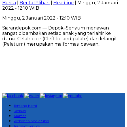
Berita
|
Berita Pilihan
|
Headline
| Minggu, 2 Januari
2022 - 12:10 WIB
Minggu, 2 Januari 2022 - 12:10 WIB
Siarandepok.com — Depok–Senyum menawan
sangat didambakan setiap anak yang terlahir ke
dunia. Celah bibir (Cleft lip and palate) dan lelangit
(Palatum) merupakan malformasi bawaan…
Tentang Kami
Redaksi
Alamat
Pedoman Media Siber
Terms of Service