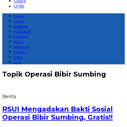
Opini
Unik
Home
Dunia
Nasional
Polhukam
Ekonomi
Tekno
Kesehatan
Wisata
Opini
Unik
Topik
Operasi Bibir Sumbing
Berita
RSUI Mengadakan Bakti Sosial
Operasi Bibir Sumbing, Gratis!!