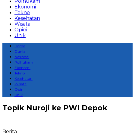
Polhukam
Ekonomi
Tekno
Kesehatan
Wisata
Opini
Unik
Home
Dunia
Nasional
Polhukam
Ekonomi
Tekno
Kesehatan
Wisata
Opini
Unik
Topik
Nuroji ke PWI Depok
Berita