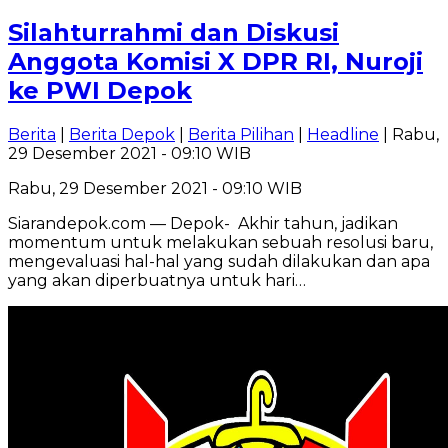
Silahturrahmi dan Diskusi
Anggota Komisi X DPR RI, Nuroji
ke PWI Depok
Berita
|
Berita Depok
|
Berita Pilihan
|
Headline
| Rabu,
29 Desember 2021 - 09:10 WIB
Rabu, 29 Desember 2021 - 09:10 WIB
Siarandepok.com — Depok- Akhir tahun, jadikan
momentum untuk melakukan sebuah resolusi baru,
mengevaluasi hal-hal yang sudah dilakukan dan apa
yang akan diperbuatnya untuk hari…