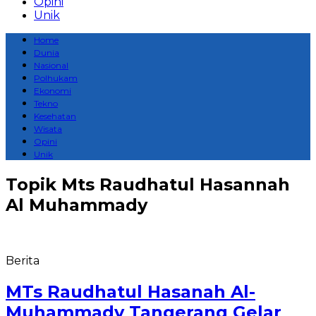
Opini
Unik
Home
Dunia
Nasional
Polhukam
Ekonomi
Tekno
Kesehatan
Wisata
Opini
Unik
Topik
Mts Raudhatul Hasannah
Al Muhammady
Berita
MTs Raudhatul Hasanah Al-
Muhammady Tangerang Gelar