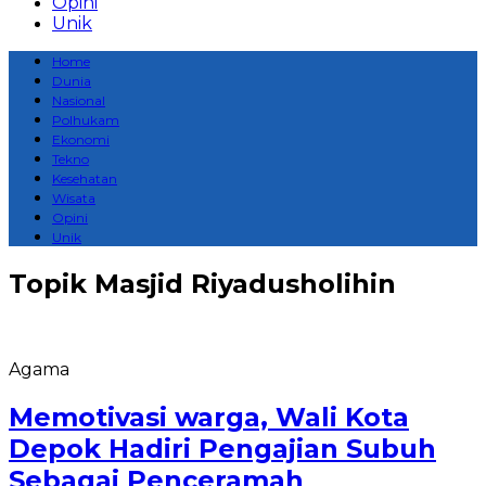
Opini
Unik
Home
Dunia
Nasional
Polhukam
Ekonomi
Tekno
Kesehatan
Wisata
Opini
Unik
Topik
Masjid Riyadusholihin
Agama
Memotivasi warga, Wali Kota
Depok Hadiri Pengajian Subuh
Sebagai Penceramah